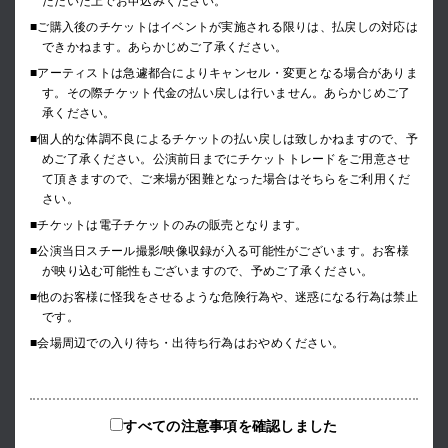
ただいた上でお申込みください。
■ご購入後のチケットはイベントが実施される限りは、払戻しの対応は
できかねます。あらかじめご了承ください。
■アーティストは急遽都合によりキャンセル・変更となる場合がありま
す。その際チケット代金の払い戻しは行いません。あらかじめご了
承ください。
■個人的な体調不良によるチケットの払い戻しは致しかねますので、予
めご了承ください。公演前日までにチケットトレードをご用意させ
て頂きますので、ご来場が困難となった場合はそちらをご利用くだ
さい。
■チケットは電子チケットのみの販売となります。
■公演当日スチール撮影/映像収録が入る可能性がございます。お客様
が映り込む可能性もございますので、予めご了承ください。
■他のお客様に怪我をさせるような危険行為や、迷惑になる行為は禁止
です。
■会場周辺での入り待ち・出待ち行為はおやめください。
すべての注意事項を確認しました