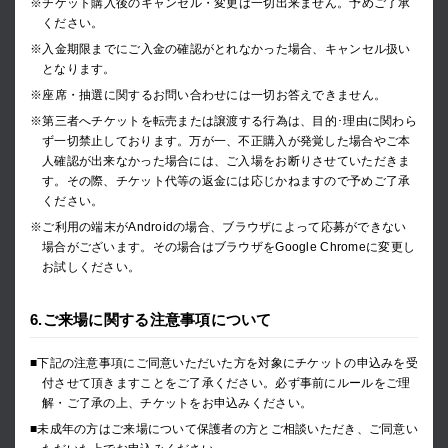
※チケット購入後のキャンセル・変更は一切出来ません。予めご了承
ください。
※入金期限までにご入金の確認がとれなかった場合、キャンセル扱い
となります。
※座席・抽選に関するお問い合わせには一切お答えできません。
※第三者へチケットを転売または譲渡する行為は、目的･理由に関わら
ず一切禁止しております。万が一、不正購入が発覚した場合やご本
人確認が出来なかった場合には、ご入場をお断りさせていただきま
す。その際、チケット代等の返金には応じかねますので予めご了承
ください。
※ご利用の端末がAndroidの場合、ブラウザによって応募ができない
場合がございます。その場合はブラウザをGoogle Chromeに変更し
お試しください。
6.ご来場に関する注意事項について
■下記の注意事項にご同意いただいた方を対象にチケットの申込みを受
付させて頂きますことをご了承ください。必ず事前にルールをご理
解・ご了承の上、チケットをお申込みください。
■未成年の方はご来場について保護者の方とご相談いただき、ご同意い