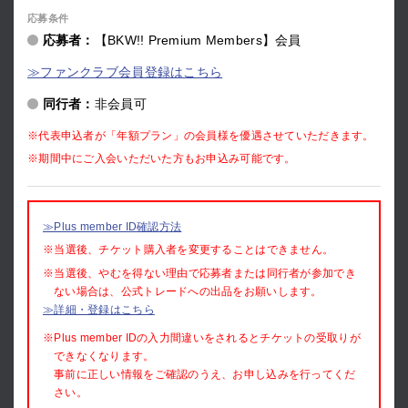
応募条件
応募者：
【BKW!! Premium Members】会員
≫ファンクラブ会員登録はこちら
同行者：
非会員可
※代表申込者が「年額プラン」の会員様を優遇させていただきます。
※期間中にご入会いただいた方もお申込み可能です。
≫Plus member ID確認方法
※当選後、チケット購入者を変更することはできません。
※当選後、やむを得ない理由で応募者または同行者が参加でき
ない場合は、公式トレードへの出品をお願いします。
≫詳細・登録はこちら
※Plus member IDの入力間違いをされるとチケットの受取りが
できなくなります。
事前に正しい情報をご確認のうえ、お申し込みを行ってくだ
さい。