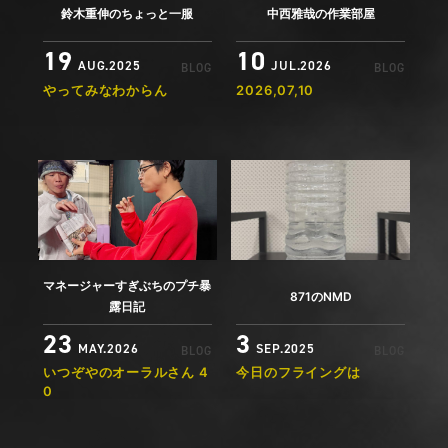
鈴木重伸のちょっと一服
中西雅哉の作業部屋
19
10
AUG.2025
JUL.2026
BLOG
BLOG
やってみなわからん
2026,07,10
マネージャーすぎぶちのプチ暴
871のNMD
露日記
23
3
MAY.2026
SEP.2025
BLOG
BLOG
いつぞやのオーラルさん 4
今日のフライングは
0