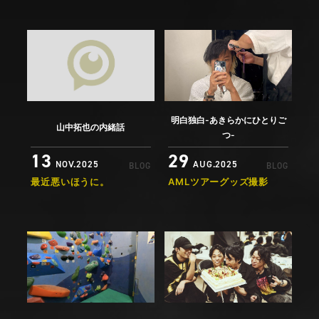
明白独白-あきらかにひとりご
山中拓也の内緒話
つ-
13
29
NOV.2025
AUG.2025
BLOG
BLOG
最近悪いほうに。
AMLツアーグッズ撮影