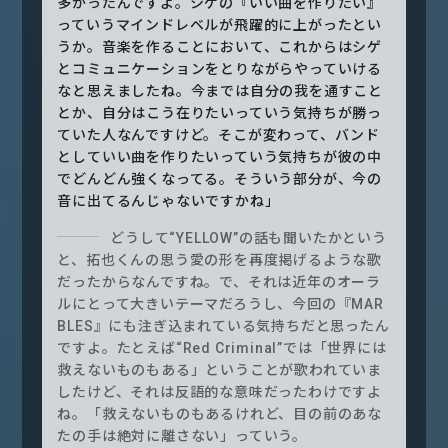
多かったんですよ。シゲの『いい曲を作りたい』
っていうマインドレベルが飛躍的に上がったとい
うか。音楽を作ることにおいて、これからはシゲ
とコミュニケーションをとりながらやっていける
なと思えましたね。今までは自分の我を通すこと
とか、自分はこう在りたいっていう気持ちが勝っ
ていた人なんですけど。そこが変わって、バンド
としていい曲を作りたいっていう気持ちが彼の中
でどんどん強くなってる。そういう部分が、今の
音に出てるんじゃないですかね」
どうして“YELLOW”の話も聞いたかという
と、拓也くんの思う愛の形を再度掲げるような歌
だったからなんですね。で、それは近年のオーラ
ルにとって大きいテーマだろうし、今回の『MAR
BLES』にも注ぎ込まれている気持ちだと思ったん
ですよ。たとえば“Red Criminal”では「世界には
救えないものもある」ということが歌われていま
したけど、それは反語的な意味だったわけですよ
ね。「救えないものもあるけれど、目の前のあな
たの手は絶対に離さない」っていう。