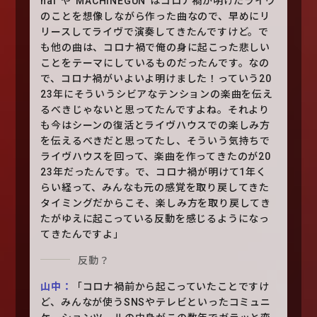
nal”や“MACHINEGUN”はコロナ禍が明けたライヴ
のことを想像しながら作った曲なので、早めにリ
リースしてライヴで演奏してきたんですけど。で
も他の曲は、コロナ禍で俺の身に起こった悲しい
ことをテーマにしているものだったんです。なの
で、コロナ禍がいよいよ明けました！っていう20
23年にそういうシビアなテンションの楽曲を伝え
るべきじゃないと思ってたんですよね。それより
も今はシーンの復活とライヴハウスでの楽しみ方
を伝えるべきだと思ってたし、そういう気持ちで
ライヴハウスを回って、楽曲を作ってきたのが20
23年だったんです。で、コロナ禍が明けて1年く
らい経って、みんなも元の感覚を取り戻してきた
タイミングだからこそ、楽しみ方を取り戻してき
たがゆえに起こっている反動を感じるようになっ
てきたんですよ」
反動？
山中：
「コロナ禍前から起こっていたことですけ
ど、みんなが使うSNSやテレビといったコミュニ