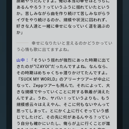
換期やったんですよ。俺の本当の幸せはどっちに
あるんやろう？っていうふうに揺れていたという
か。苦しみながら曲を作り続けて苦しみながらラ
イヴをやり続けるのか、規模や状況に囚われず、
好きな人達と一緒に幸せになっていく道を選ぶの
か」
幸せになりたいと言えるのかどうかってい
う心情も歌に出てますよね。
山中：
「そういう揺れが強烈にあった時期に出て
きたのが“IZAYOI”だったんですよね。なんなら、
その時期はめちゃくちゃ潜りかけてたんですよ。
『SUCK MY WORLD』のアリーナツアーが中止に
なって、Zeppツアーも飛んで。それによって、大
きな規模でやっていくことに対する執着が消えた
んですよ。うわ、ヤバい！っていうよりも、もう
規模感云々はええやん、そこに何もないやんって
思ってしまって。とにかく上に行くぞっていう感
じでしたけど、その先に何があるんやろ？ってい
う自分も確かにいたし、俺らが上に行くことが誰