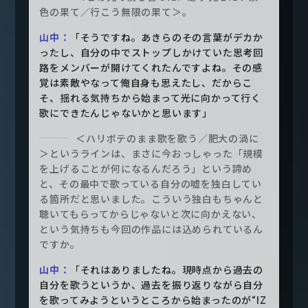
色の果て／行こう無限の果て＞。
山中：
「そうですね。あきらのその言葉がデカか
ったし、自分の中でストップしかけていた思考回
路をメンバーが開けてくれたんですよね。その感
覚は素敵やなって俺自身も思えたし、だからこ
そ、揺れる気持ちから始まって光に向かって行く
歌にできたんじゃないかと思います」
＜ハリボテのまま歌を歌う／肥大の渦に
＞というラインは、まさに今おっしゃった「規模
を上げることが何になるんだろう」という諦め
と、その最中で歌っている自分の嘘を独白してい
る箇所だと思いました。こういう独白もちゃんと
聴いてもらってからじゃないと次に向かえない、
という気持ちも今回の作品には込められているん
ですか。
山中：
「それはありましたね。現時点から過去の
自分を歌うというか、過去を振り返りながら自分
を歌ってみようというところから始まったのが“IZ