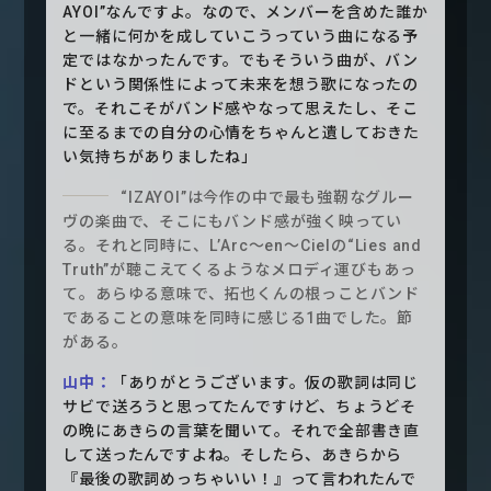
AYOI”なんですよ。なので、メンバーを含めた誰か
と一緒に何かを成していこうっていう曲になる予
定ではなかったんです。でもそういう曲が、バン
ドという関係性によって未来を想う歌になったの
で。それこそがバンド感やなって思えたし、そこ
に至るまでの自分の心情をちゃんと遺しておきた
い気持ちがありましたね」
“IZAYOI”は今作の中で最も強靭なグルー
ヴの楽曲で、そこにもバンド感が強く映ってい
る。それと同時に、L’Arc〜en〜Cielの“Lies and
Truth”が聴こえてくるようなメロディ運びもあっ
て。あらゆる意味で、拓也くんの根っことバンド
であることの意味を同時に感じる1曲でした。節
がある。
山中：
「ありがとうございます。仮の歌詞は同じ
サビで送ろうと思ってたんですけど、ちょうどそ
の晩にあきらの言葉を聞いて。それで全部書き直
して送ったんですよね。そしたら、あきらから
『最後の歌詞めっちゃいい！』って言われたんで