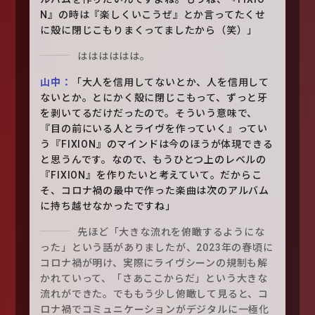
N』の時は『楽しくいこうぜ』とか言ってたくせ
に殻に閉じこもりまくってましたから（笑）」
はははははは。
山中：
「大人を信用してないとか、人を信用して
ないとか。とにかく殻に閉じこもって、ずっと牙
を剥いてるだけだったので。そういう意味で、
『目の前にいる人とライヴを作っていく』ってい
う『FIXION』のマインドは今のほうが体現できる
と思うんです。なので、もうひとつ上のレベルの
『FIXION』を作りたいと考えていて。だからこ
そ、コロナ禍の最中で作った楽曲は次のアルバム
に持ち越せなかったですね」
先ほど「大きな流れを俯瞰するようにな
った」という話がありましたが、2023年の春頃に
コロナ禍が明け、実際にライヴシーンの規制も解
かれていって、「さあここからだ」という大きな
流れができた。でももう少し俯瞰して見ると、コ
ロナ禍でコミュニケーションがデジタルに一極化