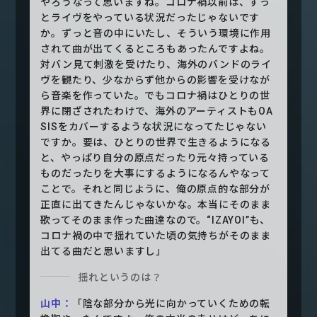
やろうなって思いますね。コロナ禍以前は、ずっ
とライヴをやっている状況だったじゃないです
か。ずっと音の中にいたし、そういう環境に作用
されて曲が出てくるところもあったんですよね。
対バン見て刺激を受けたり、海外のバンドのライ
ヴを観たり、少なからず他からの影響を受けなが
ら音楽を作っていた。でもコロナ禍はひとりの世
界に閉ざされたわけで、海外のアーティストもOA
SISをカバーするような状況になってたじゃない
ですか。要は、ひとりの世界で生きるようになる
と、やっぱり自分の原点だったり元々持っている
ものだったりを大事にするようになるんやなって
ことで。それと同じように、俺の原点的な部分が
正直に出てきたんじゃないかな。本当にそのまま
歌ってそのまま作った曲達なので。“IZAYOI”も、
コロナ禍の中で揺れていた頃の気持ちがそのまま
出てる曲だと思いますし」
揺れというのは？
山中：
「陰な部分から光に向かっていくための転