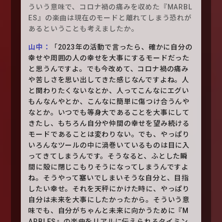
ういう意味で、コロナ禍の痛みを収めた『MARBL
ES』の楽曲は現在のモードと離れてしまう恐れが
あるということも考えましたか。
山中：
「2023年の活動で言ったら、確かに自分の
幸せや周囲の人の幸せを大事にするモードだった
と思うんですよ。でも今改めて、コロナ禍の痛み
や苦しさを思い出してきた感じなんですよね。人
と関わりたくないなとか、人ってこんなにエグい
もんなんやとか、こんなに簡単に傷つけ合うんや
なとか。いつでも等身大であることを大事にして
きたし、もちろん自分や仲間の幸せを望み続ける
モードであることは変わりない。でも、やっぱり
いろんなツールの中に渦巻いているものは目に入
ってきてしまうんです。そうなると、ふとした瞬
間に殻に閉じこもりそうになってしまうんですよ
ね。そうやって塞いでしまいそうな自分と、目指
したい幸せ。それを天秤にかけた時に、やっぱり
自分は未来を大事にしたかったから。そういう意
味でも、自分がちゃんと未来に向かうために『M
ARBLES』の楽曲をリアルに伝えられるタイミン