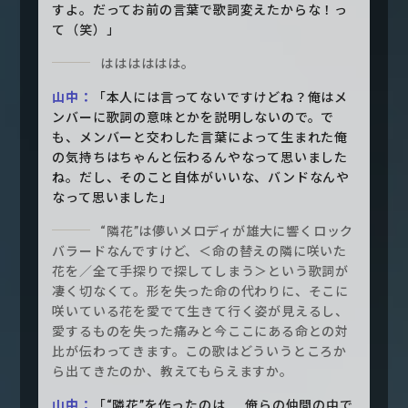
すよ。だってお前の言葉で歌詞変えたからな！っ
て（笑）」
はははははは。
山中：
「本人には言ってないですけどね？俺はメ
ンバーに歌詞の意味とかを説明しないので。で
も、メンバーと交わした言葉によって生まれた俺
の気持ちはちゃんと伝わるんやなって思いました
ね。だし、そのこと自体がいいな、バンドなんや
なって思いました」
“隣花”は儚いメロディが雄大に響くロック
バラードなんですけど、＜命の替えの隣に咲いた
花を／全て手探りで探してしまう＞という歌詞が
凄く切なくて。形を失った命の代わりに、そこに
咲いている花を愛でて生きて行く姿が見えるし、
愛するものを失った痛みと今ここにある命との対
比が伝わってきます。この歌はどういうところか
ら出てきたのか、教えてもらえますか。
山中：
「“隣花”を作ったのは……俺らの仲間の中で