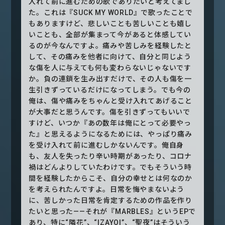
入れて前に進むための歌でありたいと考えてまし
た。これは『SUCK MY WORLD』で歌ったことで
もありますけど、悲しいことも苦しいことも嬉し
いことも、全部が集まって今があると体感してい
るのが今なんですよ。痛みや苦しみを経験したと
して、その痛みを他者に向けて、自分と同じよう
な傷を人に与えても何も変わらないじゃないです
か。負の連鎖を生み出すだけで、その人も傷を一
生引きずっているだけになってしまう。でも今の
俺は、傷や痛みをちゃんと受け入れてあげること
が大事だと思うんです。傷を引きずってもいいで
すけど、いつか『あの数年は俺にとって必要やっ
た』と思えるようになるためには、やっぱり痛み
を受け入れて前に進むしかないんです。俺自身
も、友人を失ったり辛い時期があったり、コロナ
禍はどんよりしていたわけです。でもそういう時
間を経験したからこそ、自分の幸せとは何なのか
を考えられたんですよ。日常を悔やまないよう
に、苦しかった日常を肯定するための作品を作り
たいと思った——それが『MARBLES』というEPで
あり、特に“隣花”、“IZAYOI”、“聖夜”はそういう