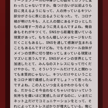
ケーションツールの中身がこの数年でガラッと変
わったじゃないですか。傷つけ合いが以前よりも
目に見えるようになって、人の持っているキツい
部分がさらに表に出るようになった。で、コロナ
禍が明けた今も、人と人の間にあるドロッとした
ものは増す一方のように見えるんですよね。俺自
身もそれがキツくて、SNSから距離を置いている
現実があって。もちろん嬉しいメッセージをいた
だくこともあるし、SNSを通して感謝が生まれる
こともあるんですけどね。でもそのツール自体が
メインの世界に切り替わってしまっている現実は
マズいと思うんです。SNSがメインの世界として
加速したとて、みんなのストレスになって行くだ
けやから。で、そういうツールだけで人と関わっ
ても本質的じゃないし、キツいだけやということ
をコロナ禍で痛感したはずでしょ？って思ったん
ですよね。この人といつ会えるかわからなくな
る、だからこそ今会わなくちゃいけないっていう
気持ちを痛いほど実感したはずなのに、いまだに
ネット上だけでコミュニケーションをとって、そ
れによってストレスばかりが増大している。俺に