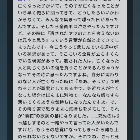
亡くなった子がいて。その子が亡くなったことが
いち早く俺らに回ってきて、どうしたらいいかわ
からなくて、みんなで集まって喋った日があった
んですよ。そしたら全員ボロ泣きやったんですけ
ど、その時に『遺されたヤツのことを考えないの
は罪やと思う』っていう言葉が自然と出てきてし
まったんです。今こうやって悲しんでいる連中が
いる状況があって、そこにいる全員が立ちすくん
でいる現実があって。遺された人は、亡くなった
人と同じくらいの傷を負うことがあるんちゃうか
なってその時に思ったんですよね。自分に関わり
のない人が亡くなった時に『ああ、そうか』で終
わることが事実としてある中で、身近な人が亡く
なった場合はほんまに別物で。なんなら怒りすら
湧いてくるような気持ちになったんですよ。で、
その帰り道で思うままに気持ちをメモして、それ
が“隣花”の歌詞の基になりました。……死ぬのは引
っ越しするのと一緒やって言ってた人がいたんで
すけど、もうその感覚になってしまったら誰も止
められないじゃないですか。それでね、きっと死