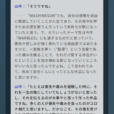
山中：
「そうですね」
“MACHINEGUN”でも、自分の感情を自由
に解放していくことが人生であり、その背中を押
すための愛を歌うんだっていう気持ちが歌になっ
ていたと思う。で、そういったテーマ性は今作
『MARBLES』にも通ずるものだと思っていて。
喪失や悲しみが強く表れている楽曲達ではありま
すけど、＜君無き夢＞（“聖夜”）という言葉で失
った痛みを綴ることで、それだけ愛する存在がい
たということを抱き締める歌になっていくところ
がいいなと思ったんですよね。こう言われてみ
て、改めて拓也くんにとってどんな作品になった
と思いますか。
山中：
「たとえば喪失や痛みを経験した時に、そ
れを一生の傷にしていてもしょうがないと思った
し、それを伝えるのが大事やと思って作った作品
ですね。多くの人が喪失や痛みを負ったのがコロ
ナ禍だと思いますし、だからこそ、その傷を受け