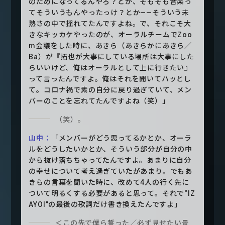
のためになってるんやろ？とか、そもそも音楽っ
てそういうもんやったっけ？とか——そういう未
熟さの中で揺れてたんですよね。で、それこそ大
きなキッカケやったのが、オーラルチームでZoo
m会議をした時に、あきら（あきらかにあきら／
Ba）が『拓也が大事にしている場所は大事にした
らいいけど、俺はオーラルとして上に行きたい』
って言ったんですよ。俺はそれを聞いてハッとし
て。コロナ禍で素の自分に戻り過ぎていて、メン
バーのことを忘れてたんですよね（笑）」
（笑）。
山中：
「メンバーがどう思ってるかとか、オーラ
ルをどうしたいかとか、そういう部分が自分の中
から抜け落ちちゃってたんですよ。あまりに自分
の幸せについて考え過ぎていたがあまり。でもあ
きらの言葉を聞いた時に、改めて4人の行く先に
ついて明るくする必要があると思って。それで“IZ
AYOI”の最後の歌詞だけ書き換えたんですよ」
＜この先で僕ら誓った／必ず見せたい景