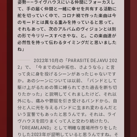
姿勢——ライヴハウスにいる仲間にフォーカスし
て、手の届く仲間と一緒に幸せを共有する活動に
舵を切っていく中で、コロナ禍で作った楽曲は今
のモードとは異なる重みを持っていると思って。
それもあって、次のアルバムのヴィジョンとは別
の形で今リリースすべきやな、と。この楽曲達が
必然性を持って伝わるタイミングだと思いました
ね」
2022年10月の「PARASITE DEJAVU 202
2」で、「今までの山中拓也、さようなら」と言
って炎に身を投げるシーンがあったじゃないです
か。あのシーンについては以前、「バンドとして
駆け上がるための策に縛られてきた過去を断ち切
りたかった」と説明してくれましたけど、それ以
外にも、痛みや鬱屈を引き受けるバンドから、自
分と人に光を与えるバンドに生まれ変わるんだと
いう宣誓でもあったと思うんです。それは、ライ
ヴハウスを回りまくって人と交わり続けたり、
「DREAMLAND」として明確な居場所作りをした
りした2023年が証明していると思うんですね。そ