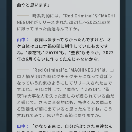
曲やと思います」
時系列的には、“Red Criminal”や“MACHI
NEGUN”がリリースされた2021年〜2022年の間
に録ってあった曲達なんですか。
山中：
「歌詞は決まってなかったんですけど、オ
ケ自体はコロナ禍の間に制作していたものです
ね。“隣花”も“IZAYOI”も、“聖夜”もそうか。2022
年の6月くらいに作ってたんじゃないかな」
“Red Criminal”と“MACHINEGUN”は、コ
ロナ禍が明けた時にグチャグチャになって遊ぼう
なっていう約束のようにしてリリースされた曲で
すよね。それに対して、“隣花”、“IZAYOI”、“聖
夜”は大事な人を失った悲しみが綴られている曲だ
と感じて。さらに音楽的にも、拓也くんの原点た
る歌謡性が前に出ていると思ったんですね。こう
言われてみて、思い当たる節はありますか。
山中：
「かなり正直に、自分が出てきた曲達なん