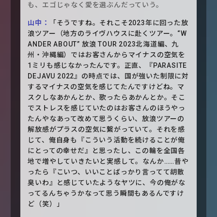
も、エゴじゃなく愛を選ぶんだっていう。
山中：
「そうですね。それこそ2023年に回った放
浪ツアー（地方のライヴハウスに赴くツアー。“W
ANDER ABOUT” 放浪 TOUR 2023北海道編、九
州・沖縄編）ではお客さんからマイナスの空気を
1ミリも感じなかったんです。正直、『PARASITE
DEJAVU 2022』の時点では、国が強いた制限に対
するマイナスの空気を感じてたんですけどね。マ
スクしなあかんとか、歌ったらあかんとか。そこ
でストレスを感じていたのはお客さんのほうやっ
たんやなあって改めて思うくらい、放浪ツアーの
解放感がプラスの空気に繋がっていて。それを感
じて、俺自身も『こういう活動を続けることが俺
にとっての幸せだ』と思ったし、この輪を全国各
地で増やしていきたいと実感して。なんか……昔や
ったら『こいつ、いいことばっかり言ってて胡散
臭いわ』と感じていたようなヤツに、今の俺がな
ってるんちゃうかなって思う瞬間もあるんですけ
ど（笑）」