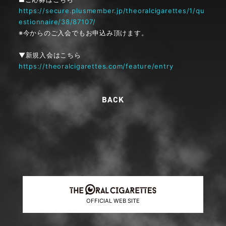
https://secure.plusmember.jp/theoralcigarettes/1/qu
estionnaire/38/87107/
※今からのご入会でもお申込み頂けます。
▼新規入会はこちら
https://theoralcigarettes.com/feature/entry
OFFICIAL WEB SITE