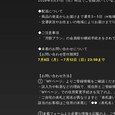
2026年5月31日（日）時点でご登録頂いている
◆配送について
・商品の発送からお届けまで通常3～5日（※地
・交通状況やお住まいの地域によりお届けまで1
◆ご注意事項
・「月額プラン」の会員様や継続手続きをされ
◆未着のお問い合わせについて
【お問い合わせ受付期間】
7月6日（月）～7月12日（日）23:59まで
【お問い合わせ方法】
①「MYページ」よりご登録情報をご確認くだ
・誤入力や転居などの理由で、現住所とご登録
「MYページ」での住所変更手続きを完了の上、
・ご自宅の表札と宛名が異なりますと「表札違
該当のお客様はご住所の末尾に「●●（表札名
②未着フォームより必要な情報を記載の上、ご